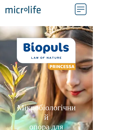
Мікробіологічни
й
опора для