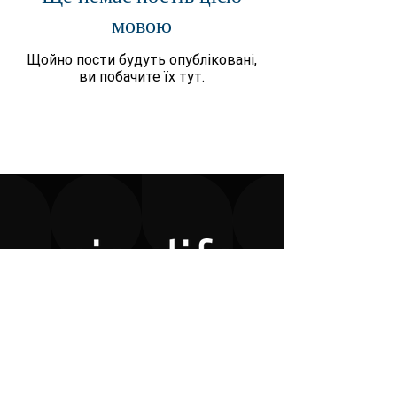
мовою
Щойно пости будуть опубліковані,
ви побачите їх тут.
ТОВ «Мікролайф»
вул. Глушина, 151 Б
61-329 Познань,
Польща
Електронна пошта:
office@micro-